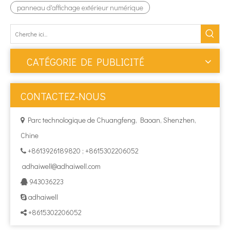
panneau d'affichage extérieur numérique
CATÉGORIE DE PUBLICITÉ
CONTACTEZ-NOUS
Parc technologique de Chuangfeng, Baoan, Shenzhen,

Chine
+8613926189820 ; +8615302206052

adhaiwell@adhaiwell.com
943036223

adhaiwell

+8615302206052
