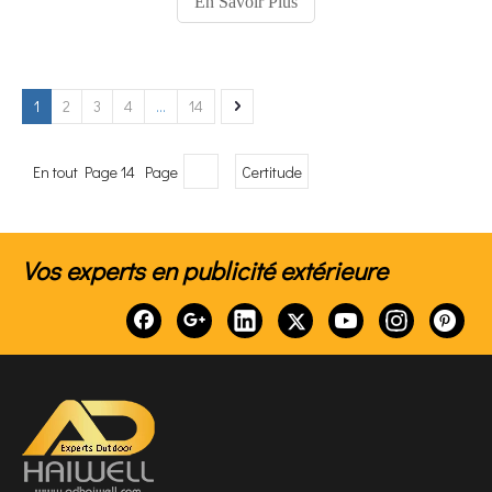
En Savoir Plus
commerciaux en stades.
1
2
3
4
...
14
En tout Page 14 Page
Certitude
Vos experts en publicité extérieure