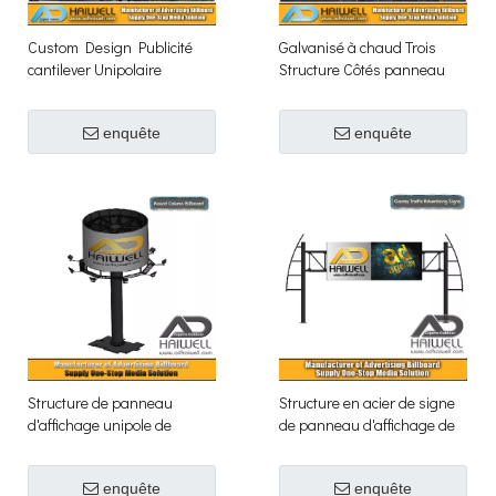
Custom Design Publicité
Galvanisé à chaud Trois
cantilever Unipolaire
Structure Côtés panneau
Panneau d'affichage en
publicitaire
Chine Fournisseurs
enquête
enquête
Structure de panneau
Structure en acier de signe
d'affichage unipole de
de panneau d'affichage de
publicité extérieure de cercle
publicité extérieure de
rond
portique de route s'étendant
enquête
enquête