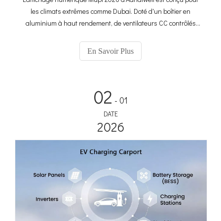
les climats extrêmes comme Dubaï. Doté d'un boîtier en
aluminium à haut rendement, de ventilateurs CC contrôlés
par PWM et d'une luminosité ultra élevée de 3 000 nits, notre
système reste pleinement opérationnel même à une
En Savoir Plus
température ambiante de 60 °C. Il s'agit d'une véritable
solution « Plug-and-Play » avec un CMS Cloud 4G intégré :
tout ce dont vous avez besoin est une base et une puissance.
02
- 01
DATE
2026