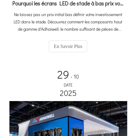
Pourquoi les écrans LED de stade à bas prix vous coûtent plus cher : l'avantage de valeur Adhaiwell
Ne laissez pas un prix initial bas définir votre investissement
LED dans le stade. Découvrez comment les composants haut
de gamme d'Adhaiwell, le nombre suffisant de pièces de
rechange et la conception modulaire à échange rapide
garantissent une fiabilité maximale et des temps d'arrêt
En Savoir Plus
minimes, garantissant ainsi des revenus continus aux
sponsors et une expérience après-vente sans souci pour votre
site de football.
29
- 10
DATE
2025