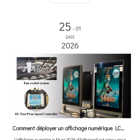
stockage solaire » qui transforme l'espace de stationnement
inutilisé en un actif énergétique générateur de revenus. Alors
que les ventes mondiales de véhicules électriques atteindront
25
20 millions de dollars en 2025 et que le marché des abris de
- 01
voiture solaires devrait croître de 10,6 % TCAC pour atteindre
DATE
2,67 milliards de dollars d'ici 2034, les solutions intégrées
2026
deviennent rapidement la norme pour les infrastructures de
recharge commerciales et publiques.
Comment déployer un affichage numérique LCD extérieur haute performance dans la chaleur extrême de 60°C à Dubaï
L'affichage numérique Mupi 2026 d'Adhaiwell est conçu pour