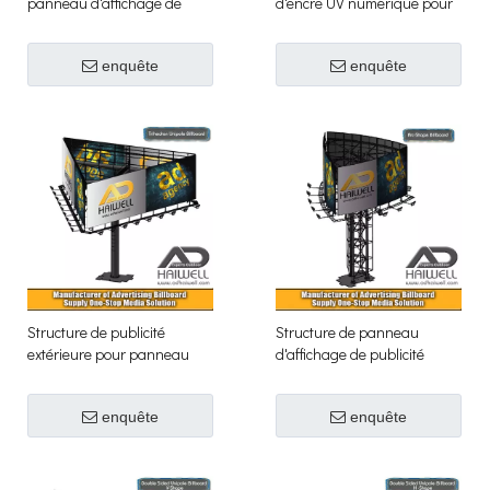
panneau d'affichage de
d'encre UV numérique pour
publicité d'éclairage de
peinture de papier peint 3D
enquête
enquête
Structure de publicité
Structure de panneau
extérieure pour panneau
d'affichage de publicité
d'affichage Trihedron
extérieure unipole ronde de
Unipole
forme d'arc
enquête
enquête