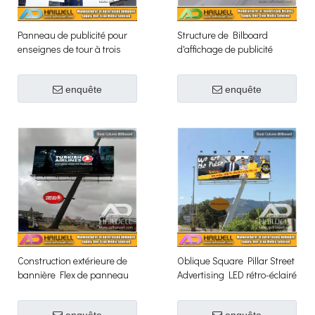
Panneau de publicité pour
Structure de Bilboard
enseignes de tour à trois
d'affichage de publicité
côtés Frontlit (W10 X H6m)
extérieure de portique de
route
enquête
enquête
Construction extérieure de
Oblique Square Pillar Street
bannière Flex de panneau
Advertising LED rétro-éclairé
d'affichage de forme oblique
Billboard en vente
à vendre