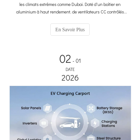
les climats extrêmes comme Dubaï. Doté d'un boîtier en
aluminium à haut rendement, de ventilateurs CC contrôlés
par PWM et d'une luminosité ultra élevée de 3 000 nits, notre
système reste pleinement opérationnel même à une
En Savoir Plus
température ambiante de 60 °C. Il s'agit d'une véritable
solution « Plug-and-Play » avec un CMS Cloud 4G intégré :
tout ce dont vous avez besoin est une base et une puissance.
02
- 01
DATE
2026