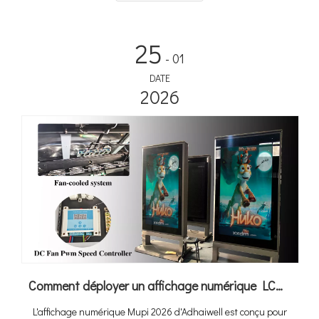
inutilisé en un actif énergétique générateur de revenus. Alors
que les ventes mondiales de véhicules électriques atteindront
25
20 millions de dollars en 2025 et que le marché des abris de
- 01
voiture solaires devrait croître de 10,6 % TCAC pour atteindre
DATE
2,67 milliards de dollars d'ici 2034, les solutions intégrées
2026
deviennent rapidement la norme pour les infrastructures de
recharge commerciales et publiques.
Comment déployer un affichage numérique LCD extérieur haute performance dans la chaleur extrême de 60°C à Dubaï
L'affichage numérique Mupi 2026 d'Adhaiwell est conçu pour