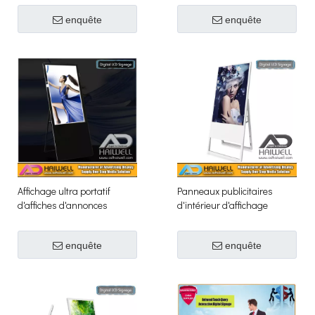
enquête
enquête
Affichage ultra portatif
Panneaux publicitaires
d'affiches d'annonces
d'intérieur d'affichage
d'écran d'affichage à
d'affichage à cristaux
cristaux liquides de Signage
liquides d'affiche numérique
enquête
enquête
de Digital de 43 pouces
portative ultra mince de 43 '