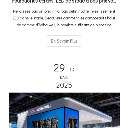
Pourquoi les écrans LED de stade à bas prix vous coûtent plus cher : l'avantage de valeur Adhaiwell
Ne laissez pas un prix initial bas définir votre investissement
LED dans le stade. Découvrez comment les composants haut
de gamme d'Adhaiwell, le nombre suffisant de pièces de
rechange et la conception modulaire à échange rapide
garantissent une fiabilité maximale et des temps d'arrêt
En Savoir Plus
minimes, garantissant ainsi des revenus continus aux
sponsors et une expérience après-vente sans souci pour votre
site de football.
29
- 10
DATE
2025