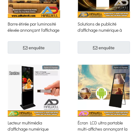
Barre étirée par luminosité
Solutions de publicité
élevée annonçant l'affichage
d'affichage numérique à
numérique d'affichage à
écran LCD tactile
cristaux liquides
enquête
enquête
Lecteur multimédia
Écran LCD ultra portable
d'affichage numérique
multi-affiches annonçant la
autonome
signalisation numérique