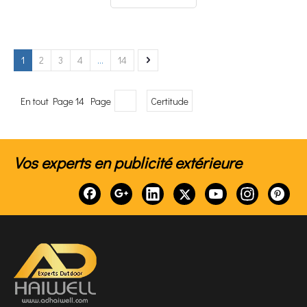
commerciaux en stades.
1
2
3
4
...
14
En tout Page 14 Page
Certitude
Vos experts en publicité extérieure