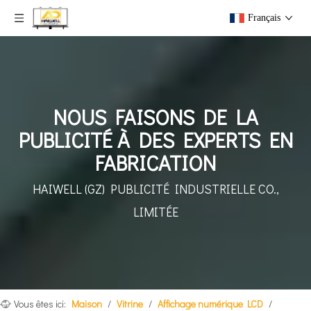
Français
NOUS FAISONS DE LA
PUBLICITÉ À DES EXPERTS EN
FABRICATION
HAIWELL (GZ) PUBLICITÉ INDUSTRIELLE CO.,
LIMITÉE
Vous êtes ici:
Maison
/
Vitrine
/
Affichage numérique LCD
/