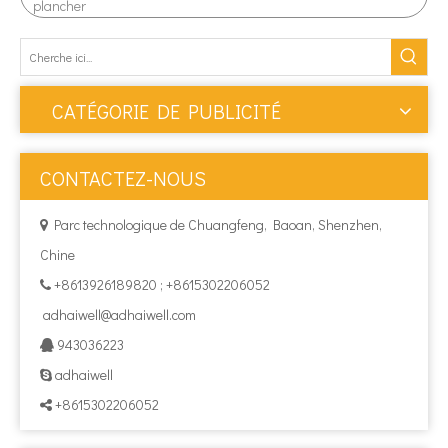
plancher
CATÉGORIE DE PUBLICITÉ
CONTACTEZ-NOUS
Parc technologique de Chuangfeng, Baoan, Shenzhen,

Chine
+8613926189820 ; +8615302206052

adhaiwell@adhaiwell.com
943036223

adhaiwell

+8615302206052
