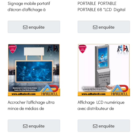
Signage mobile portatif
PORTABLE PORTABLE
d'écran d'affichage à
PORTABLE 68 "LCD Digital
cristaux liquides Digital
Publicité Affiche
alimenté par batterie
enquête
enquête
Accrocher l'affichage ultra
Affichage LCD numérique
mince de médias de
avec distributeur de
signalisation de Digital
désinfectant pour les mains
d'écran d'affichage à
enquête
enquête
cristaux liquides à double
face