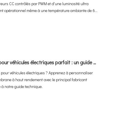
teurs CC contrôlés par PWM et d'une luminosité ultra
ement opérationnel même à une température ambiante de 60
lay » avec un CMS Cloud 4G intégré : tout ce dont vous avez
Comment construire l'abri de recharge pour véhicules électriques parfait : un guide pour personnaliser les abris d'auto avec Adhaiwell Chine
 pour véhicules électriques ? Apprenez à personnaliser
mbrane à haut rendement avec le principal fabricant
e à notre guide technique.