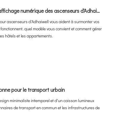
Libérer des publics captifs : comment l'affichage numérique des ascenseurs d'Adhaiwell transforme les ascenseurs en machines à revenus
pour ascenseurs d'Adhaiwell vous aident à surmonter vos
s fonctionnent, quel modèle vous convient et comment gérer
 les hôtels et les appartements.
nne pour le transport urbain
design minimaliste intemporel et d'un caisson lumineux
onnaires de transport en commun et les infrastructures de