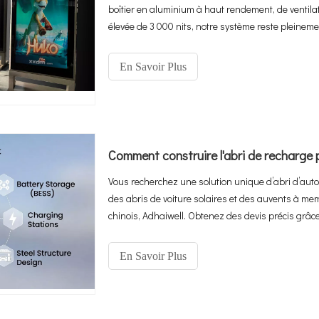
boîtier en aluminium à haut rendement, de ventila
élevée de 3 000 nits, notre système reste plein
°C. Il s'agit d'une véritable solution « Plug-and-P
besoin est une base et une puissance.
En Savoir Plus
Vous recherchez une solution unique d’abri d’auto
des abris de voiture solaires et des auvents à me
chinois, Adhaiwell. Obtenez des devis précis grâc
En Savoir Plus