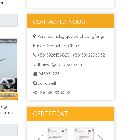
eau
blicité
CONTACTEZ-NOUS
Parc technologique de Chuangfeng,

Baoan, Shenzhen, Chine
+8613926189820 ; +8615302206052

adhaiwell@adhaiwell.com
943036223

adhaiwell

+8615302206052

chage
CERTIFICAT
ital de