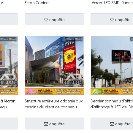
ur
Écran Cabinet
l'écran LED SMD Pann
d'affichage Structure Pu
enquête
enquête
à l'écran
Structure extérieure adaptée aux
Dernier panneau d'affi
neau
besoins du client de panneau
d'affichage à LED de Dig
d'affichage d'affichage d'écran de
technologie polychrome
la place LED de conception
extérieure
enquête
enquête