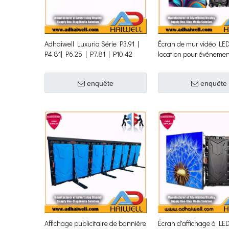
Adhaiwell Luxuria Série P3.91 |
Écran de mur vidéo LE
P4.81| P6.25 | P7.81 | P10.42
location pour événemen
Élite | Solutions d'affichage LED
extérieur haut de gamme
enquête
enquête
Affichage publicitaire de bannière
Écran d'affichage à LE