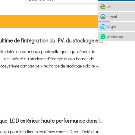
Tél
E-mail
Skype
Whatsapp
Qu’est-ce qu’un abri solaire ? Le guide ultime de l'intégration du PV, du stockage et de la recharge des véhicules électriques
verte dotée de panneaux photovoltaïques qui génère de
qu'il est intégré au stockage d'énergie et aux bornes de
 écosystème complet de « recharge de stockage solaire »
é en un actif énergétique générateur de revenus. Alors que
indront 20 millions de dollars en 2025 et que le marché
6 % TCAC pour atteindre 2,67 milliards de dollars d'ici 2034,
 norme pour les infrastructures de recharge commerciales
Comment déployer un affichage numérique LCD extérieur haute performance dans la chaleur extrême de 60°C à Dubaï
conçu pour les climats extrêmes comme Dubaï. Doté d'un