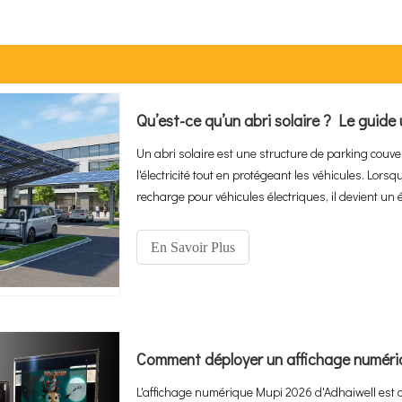
Un abri solaire est une structure de parking cou
l'électricité tout en protégeant les véhicules. Lors
recharge pour véhicules électriques, il devient un
qui transforme l'espace de stationnement inutilis
les ventes mondiales de véhicules électriques atte
En Savoir Plus
des abris de voiture solaires devrait croître de 10,
les solutions intégrées deviennent rapidement la
et publiques.
L'affichage numérique Mupi 2026 d'Adhaiwell est 