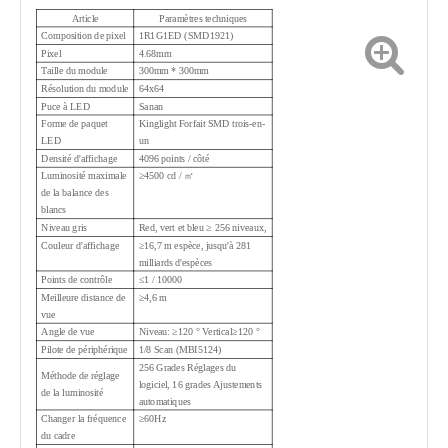
Article
Paramètres techniques
Composition de pixel
1R1G1ED (SMD1921)
Pixel
4.68mm
Taille du module
300mm * 300mm
Résolution du module
64x64
Puce à LED
Sanan
Forme de paquet
Kinglight Forfait SMD trois-en-
LED
un
Densité d'affichage
4096 points / côté
Luminosité maximale
≥4500 cd / ㎡
de la balance des
blancs
Niveau gris
Red, vert et bleu ≥ 256 niveaux,
Couleur d'affichage
≥16,7 m espèce, jusqu'à 281
milliards d'espèces
Points de contrôle
≤1 / 10000
Meilleure distance de
≥4,6 m
vue
Angle de vue
Niveau: ≥120 ° Vertical≥120 °
Pilote de périphérique
1/8 Scan (MBI5124)
256 Grades Réglages du
Méthode de réglage
logiciel, 16 grades Ajustements
de la luminosité
automatiques
Changer la fréquence
≥60Hz
du cadre