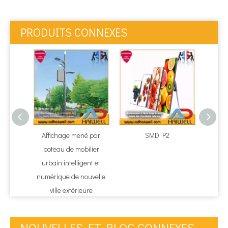
PRODUITS CONNEXES
Affichage mené par
SMD P2
P1.86 /
poteau de mobilier
l'écr
urbain intelligent et
l'affi
numérique de nouvelle
ville extérieure
NOUVELLES ET BLOG CONNEXES