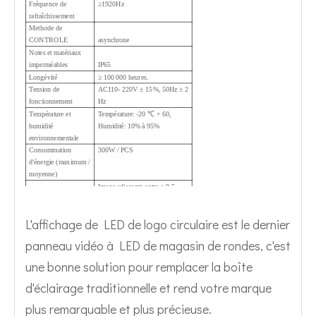
Fréquence de
≥1920Hz
rafraîchissement
Methode de
CONTROLE
asynchrone
Notes et matériaux
imperméables
IP65
Longévité
≥ 100 000 heures.
Tension de
AC110- 220V ± 15%, 50Hz ± 2
fonctionnement
Hz
Température et
Température: -20 ℃ + 60,
humidité
Humidité: 10% à 95%
environnementale
Consommation
300W / PCS
d'énergie (maximum /
moyenne)
Image adjacente entre ≤ 0,5
mm; Gap d'épissage de module
Douceur
≤ 0.5mm
L'affichage de LED de logo circulaire est le dernier
Méthode de
maintenance
Entretien frontal
panneau vidéo à LED de magasin de rondes, c'est
Poids d'écran
≤16kg / pcs
Uniformité
Intensité lumineuse de pixels,
une bonne solution pour remplacer la boîte
module uniforme, correction de
d'éclairage traditionnelle et rend votre marque
point unique par pixel
Changer de source
3.8V / 60A
plus remarquable et plus précieuse.
d'alimentation