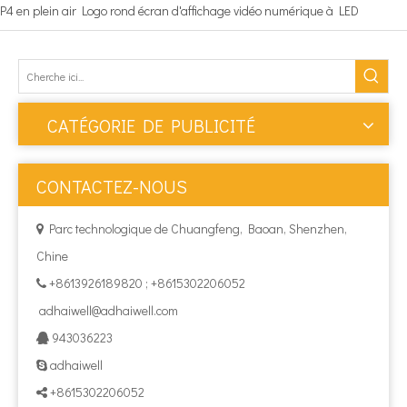
P4 en plein air Logo rond écran d'affichage vidéo numérique à LED
CATÉGORIE DE PUBLICITÉ
CONTACTEZ-NOUS
Parc technologique de Chuangfeng, Baoan, Shenzhen,

Chine
+8613926189820 ; +8615302206052

adhaiwell@adhaiwell.com
943036223

adhaiwell

+8615302206052
