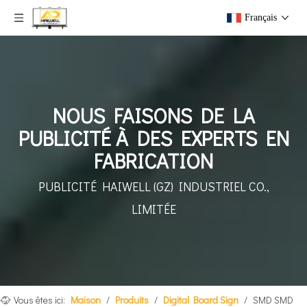
Français
NOUS FAISONS DE LA
PUBLICITÉ À DES EXPERTS EN
FABRICATION
PUBLICITÉ HAIWELL (GZ)
INDUSTRIEL CO.,
LIMITÉE
Vous êtes ici:
Maison
/
Produits
/
Digital Board Sign
/
SMD SMD