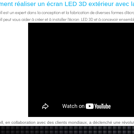
nt réaliser un écran LED 3D extérieur avec la
l est un expert dans la conception et la fabrication de diverses formes d'éc
l peut vous aider à créer et à installer l'écran LED 3D et à concevoir ensem
ll, en collaboration avec des clients mondiaux, a déclenché une révol