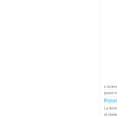
L'arriè
grand é
Pour
La tech
et réell