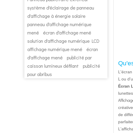
système d'éclairage de panneau
d'affichage à énergie solaire
panneau d'affichage numérique
mené
écran d'affichage mené
solution d'affichage numérique LCD
affichage numérique mené
écran
d'affichage mené
publicité par
Qu'es
caisson lumineux défilant
publicité
L'écran
pour abribus
L ou d'
Écran L
lunettes
Affichag
créative
de diff
parfait
L'affic