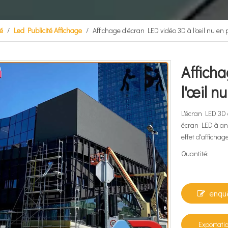
é
/
Led Publicité Affichage
/
Affichage d'écran LED vidéo 3D à l'œil nu en p
Affich
l'œil n
L'écran LED 3D 
écran LED à ang
effet d'affichage
Quantité:
enqu
Exportati