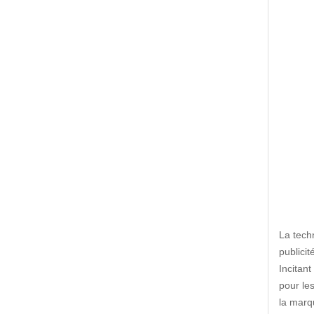
La tech
publici
Incitant
pour les
la marq