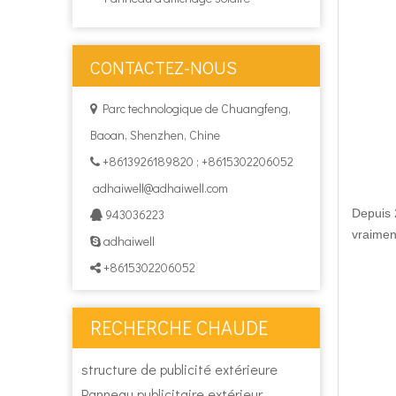
CONTACTEZ-NOUS
Parc technologique de Chuangfeng,

Baoan, Shenzhen, Chine
+8613926189820 ; +8615302206052

adhaiwell@adhaiwell.com
943036223
Depuis 

vraimen
adhaiwell

+8615302206052

RECHERCHE CHAUDE
structure de publicité extérieure
Panneau publicitaire extérieur