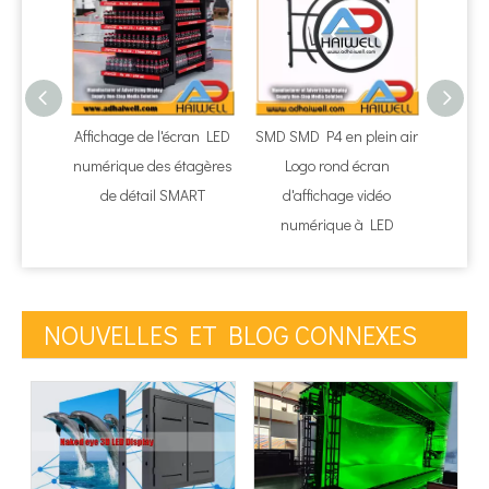
Affichage de l'écran LED
SMD SMD P4 en plein air
Affi
numérique des étagères
Logo rond écran
pote
de détail SMART
d'affichage vidéo
urbai
numérique à LED
numér
vi
NOUVELLES ET BLOG CONNEXES