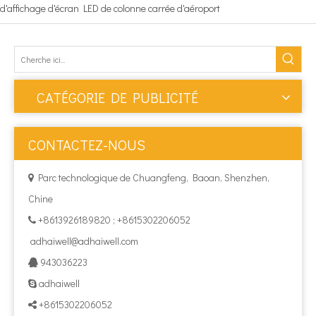
d'affichage d'écran LED de colonne carrée d'aéroport
CATÉGORIE DE PUBLICITÉ
CONTACTEZ-NOUS
Parc technologique de Chuangfeng, Baoan, Shenzhen,

Chine
+8613926189820 ; +8615302206052

adhaiwell@adhaiwell.com
943036223

adhaiwell

+8615302206052
