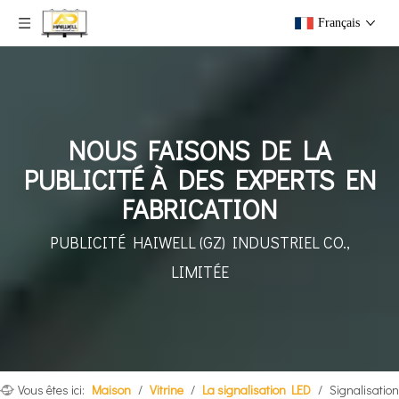
Français
NOUS FAISONS DE LA
PUBLICITÉ À DES EXPERTS EN
FABRICATION
PUBLICITÉ HAIWELL (GZ)
INDUSTRIEL CO.,
LIMITÉE
Vous êtes ici:
Maison
/
Vitrine
/
La signalisation LED
/
Signalisation