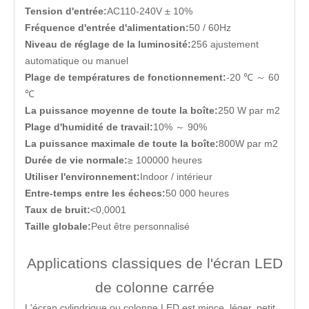
Tension d'entrée:
AC110-240V ± 10%
Fréquence d'entrée d'alimentation:
50 / 60Hz
Niveau de réglage de la luminosité:
256 ajustement
automatique ou manuel
Plage de températures de fonctionnement:
-20 ℃ ～ 60
℃
La puissance moyenne de toute la boîte:
250 W par m2
Plage d'humidité de travail:
10% ～ 90%
La puissance maximale de toute la boîte:
800W par m2
Durée de vie normale:
≥ 100000 heures
Utiliser l'environnement:
Indoor / intérieur
Entre-temps entre les échecs:
50 000 heures
Taux de bruit:
<0,0001
Taille globale:
Peut être personnalisé
Applications classiques de l'écran LED
de colonne carrée
L'écran cylindrique ou colonne LED est mince, léger, petit